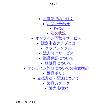
HELP
お電話でのご注文
お問い合わせ
FAQs
注文状況
オンライン下取りサービス
認定中古クラブとは
クラブレンタル
法人向けサービス
製品保証について
模倣品について
オンライン詐欺についての注意喚起
返品ポリシー
支払方法・配送について
製品カタログ
販売店検索
CORPORATE