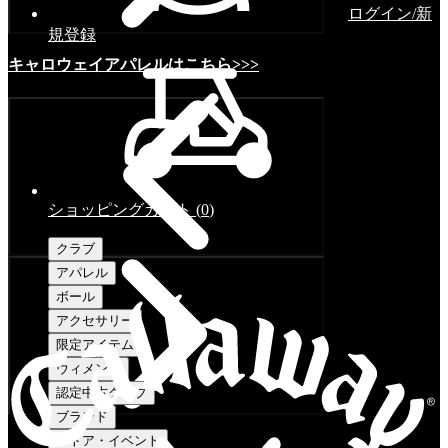
ログイン/新
規登録
キャロウェイアパレルはこちら>>>
ショッピングカート
(
0
)
クラブ
アパレル
ボール
アクセサリー
限定アイテム
ウィメンズ
認定中古クラブ
ブランド
ストア・イベント