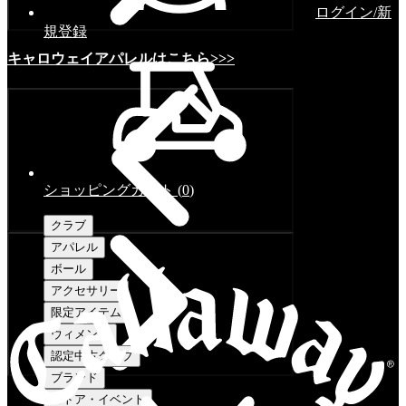
ログイン/新
規登録
キャロウェイアパレルはこちら>>>
ショッピングカート
(
0
)
クラブ
アパレル
ボール
アクセサリー
限定アイテム
ウィメンズ
認定中古クラブ
ブランド
ストア・イベント