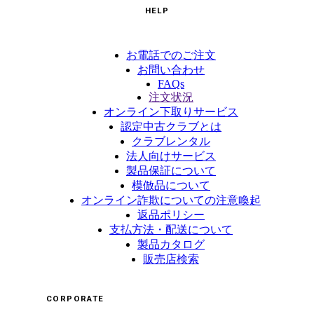
HELP
お電話でのご注文
お問い合わせ
FAQs
注文状況
オンライン下取りサービス
認定中古クラブとは
クラブレンタル
法人向けサービス
製品保証について
模倣品について
オンライン詐欺についての注意喚起
返品ポリシー
支払方法・配送について
製品カタログ
販売店検索
CORPORATE