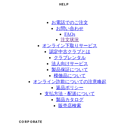
HELP
お電話でのご注文
お問い合わせ
FAQs
注文状況
オンライン下取りサービス
認定中古クラブとは
クラブレンタル
法人向けサービス
製品保証について
模倣品について
オンライン詐欺についての注意喚起
返品ポリシー
支払方法・配送について
製品カタログ
販売店検索
CORPORATE