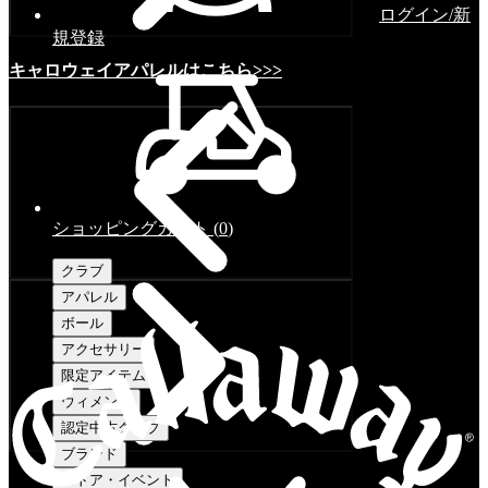
ログイン/新
規登録
キャロウェイアパレルはこちら>>>
ショッピングカート
(
0
)
クラブ
アパレル
ボール
アクセサリー
限定アイテム
ウィメンズ
認定中古クラブ
ブランド
ストア・イベント