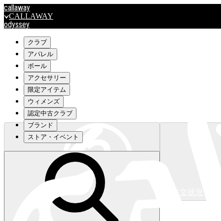
callaway
CALLAWAY
odyssey
ODYSSEY
travismathew
クラブ
アパレル
ボール
outlet
アクセサリー
OUTLET
限定アイテム
ウィメンズ
キャロウェイアパレルはこちら>>>
認定中古クラブ
ブランド
ストア・イベント
注文状況
キャロウェイアパレルはこちら>>>