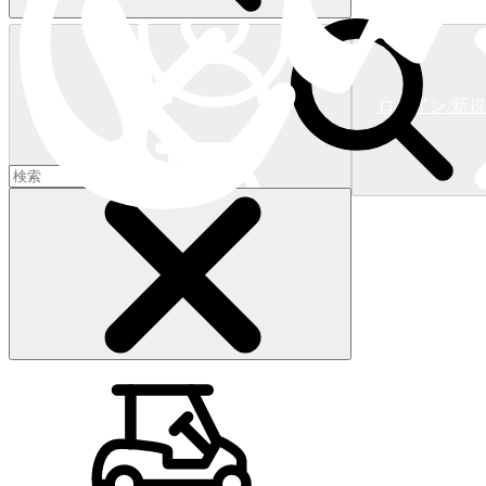
ログイン/新
ショッピングカート
(
0
)