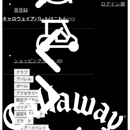
ログイン/新
規登録
キャロウェイアパレルはこちら>>>
ショッピングカート
(
0
)
クラブ
アパレル
ボール
アクセサリー
限定アイテム
ウィメンズ
認定中古クラブ
ブランド
ストア・イベント