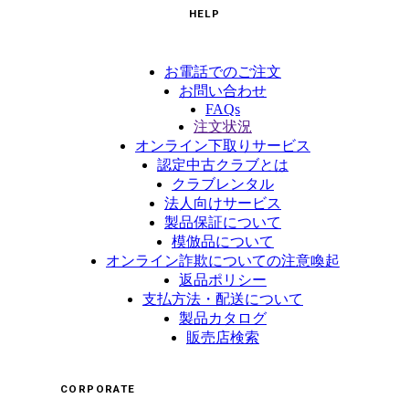
HELP
お電話でのご注文
お問い合わせ
FAQs
注文状況
オンライン下取りサービス
認定中古クラブとは
クラブレンタル
法人向けサービス
製品保証について
模倣品について
オンライン詐欺についての注意喚起
返品ポリシー
支払方法・配送について
製品カタログ
販売店検索
CORPORATE