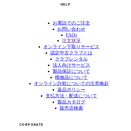
HELP
お電話でのご注文
お問い合わせ
FAQs
注文状況
オンライン下取りサービス
認定中古クラブとは
クラブレンタル
法人向けサービス
製品保証について
模倣品について
オンライン詐欺についての注意喚起
返品ポリシー
支払方法・配送について
製品カタログ
販売店検索
CORPORATE