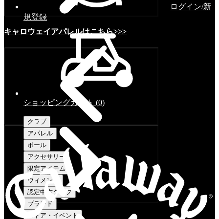
ログイン/新
規登録
キャロウェイアパレルはこちら>>>
ショッピングカート
(
0
)
クラブ
アパレル
ボール
アクセサリー
限定アイテム
ウィメンズ
認定中古クラブ
ブランド
ストア・イベント