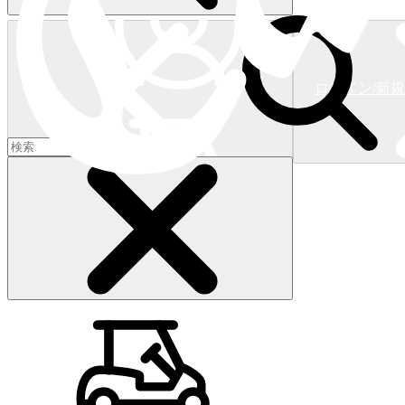
ログイン/新
ショッピングカート
(
0
)