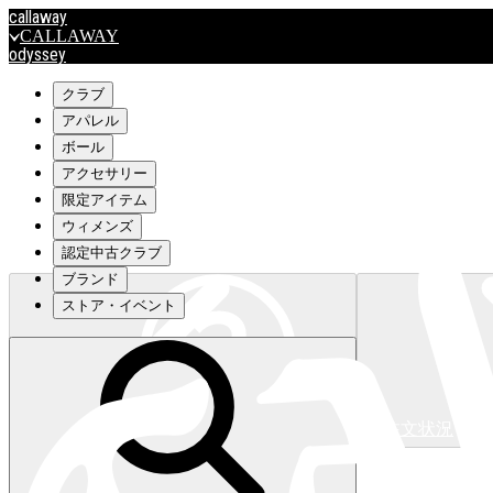
callaway
CALLAWAY
odyssey
ODYSSEY
travismathew
クラブ
アパレル
ボール
outlet
アクセサリー
OUTLET
限定アイテム
ウィメンズ
キャロウェイアパレルはこちら>>>
認定中古クラブ
ブランド
ストア・イベント
注文状況
キャロウェイアパレルはこちら>>>