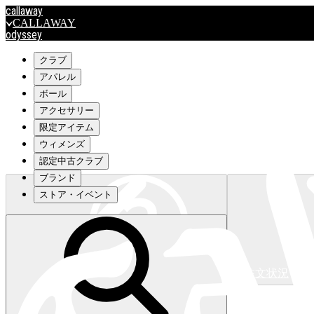
callaway
CALLAWAY
odyssey
ODYSSEY
travismathew
クラブ
アパレル
ボール
outlet
アクセサリー
OUTLET
限定アイテム
ウィメンズ
キャロウェイアパレルはこちら>>>
認定中古クラブ
ブランド
ストア・イベント
注文状況
キャロウェイアパレルはこちら>>>