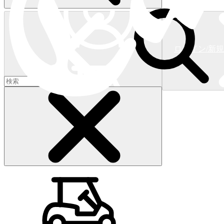
ログイン/新
ショッピングカート
(
0
)