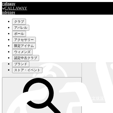
callaway
CALLAWAY
odyssey
ODYSSEY
travismathew
クラブ
アパレル
ボール
outlet
アクセサリー
OUTLET
限定アイテム
ウィメンズ
キャロウェイアパレルはこちら>>>
認定中古クラブ
ブランド
ストア・イベント
注文状況
キャロウェイアパレルはこちら>>>