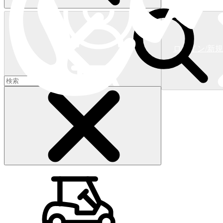
ログイン/新
ショッピングカート
(
0
)