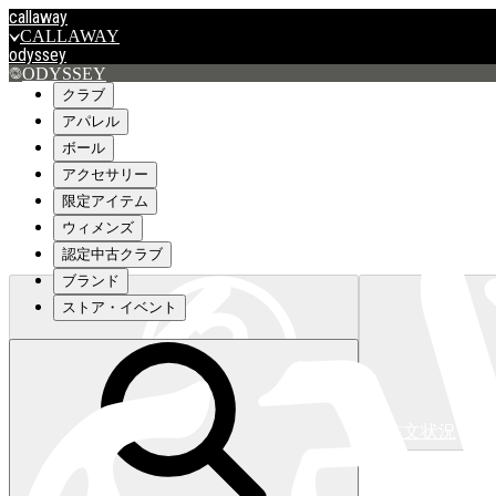
callaway
CALLAWAY
odyssey
ODYSSEY
travismathew
クラブ
アパレル
ボール
outlet
アクセサリー
OUTLET
限定アイテム
ウィメンズ
キャロウェイアパレルはこちら>>>
認定中古クラブ
ブランド
ストア・イベント
注文状況
キャロウェイアパレルはこちら>>>