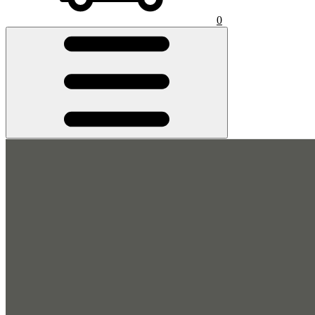
0
令和8年熊本地震で被災された皆様へのお見舞い
travismathew