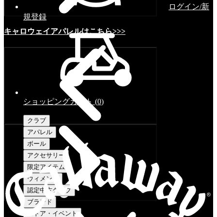
ログイン/新
規登録
キャロウェイアパレルはこちら>>>
ショッピングカート
(
0
)
クラブ
アパレル
ボール
アクセサリー
限定アイテム
ウィメンズ
認定中古クラブ
ブランド
ストア・イベント