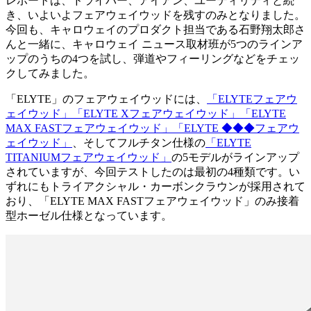
レポートは、ドライバー、アイアン、ユーティリティと続
き、いよいよフェアウェイウッドを残すのみとなりました。
今回も、キャロウェイのプロダクト担当である石野翔太郎さ
んと一緒に、キャロウェイ ニュース取材班が5つのラインア
ップのうちの4つを試し、弾道やフィーリングなどをチェッ
クしてみました。
「ELYTE」のフェアウェイウッドには、
「ELYTEフェアウ
ェイウッド」
「ELYTE Xフェアウェイウッド」
「ELYTE
MAX FASTフェアウェイウッド」
「ELYTE ◆◆◆フェアウ
ェイウッド」
、そしてフルチタン仕様の
「ELYTE
TITANIUMフェアウェイウッド」
の5モデルがラインアップ
されていますが、今回テストしたのは最初の4種類です。い
ずれにもトライアクシャル・カーボンクラウンが採用されて
おり、「ELYTE MAX FASTフェアウェイウッド」のみ接着
型ホーゼル仕様となっています。