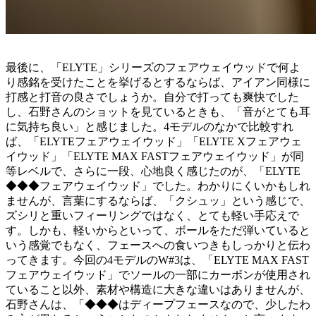
最後に、「ELYTE」シリーズのフェアウェイウッドで何よ
り感銘を受けたことを挙げるとするならば、アイアン同様に
打感と打音の良さでしょうか。自分で打っても爽快でした
し、石野さんのショットを見ているときも、「音がとても耳
に気持ち良い」と感じました。4モデルのなかで比較すれ
ば、「ELYTEフェアウェイウッド」「ELYTE Xフェアウェ
イウッド」「ELYTE MAX FASTフェアウェイウッド」が同
等レベルで、さらに一段、心地良く感じたのが、「ELYTE
◆◆◆フェアウェイウッド」でした。わかりにくいかもしれ
ませんが、言葉にするならば、「クシュッ」という感じで、
ズシリと重いフィーリングではなく、とても軽い手応えで
す。しかも、軽いからといって、ボールをただ弾いていると
いう感覚でもなく、フェースへの食いつきもしっかりと伝わ
ってきます。今回の4モデルのW#3は、「ELYTE MAX FAST
フェアウェイウッド」でソールの一部にカーボンが使用され
ていること以外、素材や構造に大きな違いはありませんが、
石野さんは、「◆◆◆はディープフェースなので、少したわ