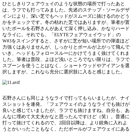
ひとしきりフェアウェイのような状態の場所で打ったあと
は、ラフでも打ってみました。先述のステップ・ソールデザ
インにより、深い芝でもヘッドがスムーズに抜けるのかどう
かをチェックです。冬の枯れた芝ではありますが、筆者が置
いたボールを石野さんがあえて深く押し込み、かなりハード
なライに。それでも、「ELYTEフェアウェイウッド」の
W#3をスイングすると、さすがに芝が短い場所での弾道ほど
力強くはありませんが、しっかりとボールが上がって飛んで
いき、ヘッドもフォロースルーにかけてうまく抜けてくれま
した。筆者は普段、よほど浅いところでない限りは、ラフで
スプーンを使うことはなく、ショートウッドやアイアンを選
択しますが、これなら充分に選択肢に入ると感じました。
石野さんにも同じようなライで打ってもらいましたが、ナイ
スショットを連発。「フェアウェイのようなライでも抜けが
良いと感じていましたが、ラフでも抜けますね。自分も、あ
んなに埋めて大丈夫かなと思ったんですけど（笑）。普通に
打って抜けてくれるので、2回目以降は、より鋭角に入れよ
うとかいったこともなく、ただボールがフェアウェイにある