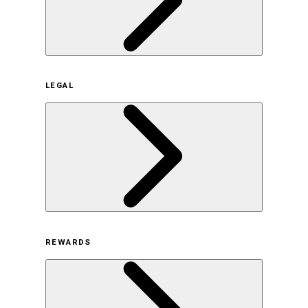
企業概要
LEGAL
サステナビリティの取り組み（日本）
サステナビリティの取り組み（米国/英語）
ヒストリー
採用情報
利用規約
REWARDS
オンラインストア利用規約
プライバシーポリシー
特定商取引法に基づく表示
古物営業法に基づく表示