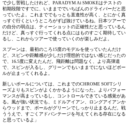
で少し苦戦したけれど、PARADYM Ai SMOKEはテストの
初期段階ですでに、いままででいちばんのドライバーだと思
っていたよ。これまででもっとも直進性が高く、とにかく真
っすぐ行くというところがずば抜けているね。日本ツアーで
の自分の弱点は、ティーショットの正確性だと思っているん
だけど、真っすぐ行ってくれる点にはものすごく期待してい
るし、これからツアーで使っていくのが楽しみだよ。
スプーンは、最初のころ15度のモデルを使っていたんだけ
ど、スピンや距離感が少しだけ理想的ではない感じだったの
で、16.5度に変えたんだ。飛距離は問題なく、より高弾道
で、スピンが入るし、グリーンでもいままでにないほどボー
ルが止まってくれるよ。
新しいボールについては、これまでのCHROME SOFTシリ
ーズよりもスピンがよくかかるようになった。よりパフォー
マンスが高まっているし、コントロールできている感覚があ
る。風が強い状況でも、ミドルアイアン、ロングアイアンか
らウッドまで、ボールがグリーンでしっかり止まるんだ。戦
ううえで、すごくアドバンテージを与えてくれる存在になる
と思っているよ」