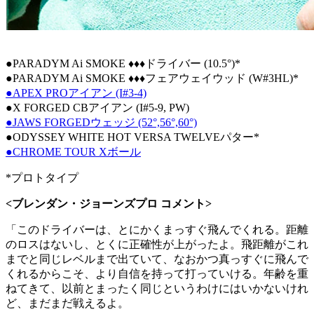
●PARADYM Ai SMOKE ♦♦♦ドライバー (10.5°)*
●PARADYM Ai SMOKE ♦♦♦フェアウェイウッド (W#3HL)*
●APEX PROアイアン (I#3-4)
●X FORGED CBアイアン (I#5-9, PW)
●JAWS FORGEDウェッジ (52°,56°,60°)
●ODYSSEY WHITE HOT VERSA TWELVEパター*
●CHROME TOUR Xボール
*プロトタイプ
<ブレンダン・ジョーンズプロ コメント>
「このドライバーは、とにかくまっすぐ飛んでくれる。距離
のロスはないし、とくに正確性が上がったよ。飛距離がこれ
までと同じレベルまで出ていて、なおかつ真っすぐに飛んで
くれるからこそ、より自信を持って打っていける。年齢を重
ねてきて、以前とまったく同じというわけにはいかないけれ
ど、まだまだ戦えるよ。