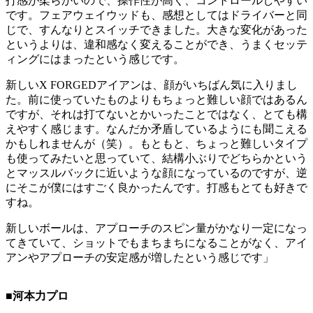
打感が柔らかいので、操作性が高く、コントロールしやすい
です。フェアウェイウッドも、感想としてはドライバーと同
じで、すんなりとスイッチできました。大きな変化があった
というよりは、違和感なく変えることができ、うまくセッテ
ィングにはまったという感じです。
新しいX FORGEDアイアンは、顔がいちばん気に入りまし
た。前に使っていたものよりもちょっと難しい顔ではあるん
ですが、それは打てないとかいったことではなく、とても構
えやすく感じます。なんだか矛盾しているようにも聞こえる
かもしれませんが（笑）。もともと、ちょっと難しいタイプ
も使ってみたいと思っていて、結構小ぶりでどちらかという
とマッスルバックに近いような顔になっているのですが、逆
にそこが僕にはすごく良かったんです。打感もとても好きで
すね。
新しいボールは、アプローチのスピン量がかなり一定になっ
てきていて、ショットでもまちまちになることがなく、アイ
アンやアプローチの安定感が増したという感じです」
■河本力プロ