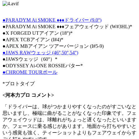
●PARADYM Ai SMOKE ♦♦♦ドライバー (9.0°)
●PARADYM Ai SMOKE ♦♦♦フェアウェイウッド (W#3HL)*
●X FORGED UTアイアン (18°)*
●APEX TCBアイアン (I#4)*
●APEX MBアイアン ツアーバージョン (I#5-9)
●JAWS RAWウェッジ (46°,50°,54°)
●JAWSウェッジ（60°）*
●ODYSSEY Ai-ONE ROSSIEパター*
●CHROME TOURボール
*プロトタイプ
<河本力プロ コメント>
「ドライバーは、球がつかまりやすくなったのがすごいなと
思いますし、極端に曲がることがなくなった印象です。フェ
アウェイウッドは、球離れがちょっと遅くなったといいます
か、フェースに乗る感じがあります。地面から打ちやすいと
いう感覚も強く、ティーショットよりもフェアウェイからす