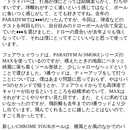
「ドライバーは、打感が僕にとっては結構柔らかく、打ちや
すいです。球離れがすごく速いという感じではなく、ボール
に食いつく感じがして、とても好きですね。去年の
PARADYMでは♦♦♦Sだったんですが、今回は、弾道などの
テストを何回も行い、自分好みのドローボールが出て安定し
ていた♦♦♦を選びました。ドローの度合いが去年よりも強く
なっていて、それは僕にとってすごくいいなと思って使って
います。
フェアウェイウッドは、PARADYM Ai SMOKEシリーズの
MAXを使っているのですが、構えたときの地面にペタッと
綺麗に落ち着くソール形状と、少しシャローなヘッドという
ことで選びました。3番ウッドは、ティーアップをして打つ
ことについては、僕はあまり問題に思っておらず、やはりパ
ー5のセカンドで狙うとか、フェアウェイからでも高弾道で
キャリーが出せるというところを結構求めていて、MAXは
それがすごくやりやすい見た目です。また、とくに求めては
いなかったのですが、飛距離も去年までの3番ウッドより少
し出ています。飛んでくれることに越したことはないので、
すごく良かったです。
新しいCHROME TOURボールは、横風とか風のなかでのパ