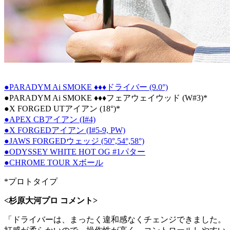
●PARADYM Ai SMOKE ♦♦♦ドライバー (9.0°)
●PARADYM Ai SMOKE ♦♦♦フェアウェイウッド (W#3)*
●X FORGED UTアイアン (18°)*
●APEX CBアイアン (I#4)
●X FORGEDアイアン (I#5-9, PW)
●JAWS FORGEDウェッジ (50°,54°,58°)
●ODYSSEY WHITE HOT OG #1パター
●CHROME TOUR Xボール
*プロトタイプ
<杉原大河プロ コメント>
「ドライバーは、まったく違和感なくチェンジできました。