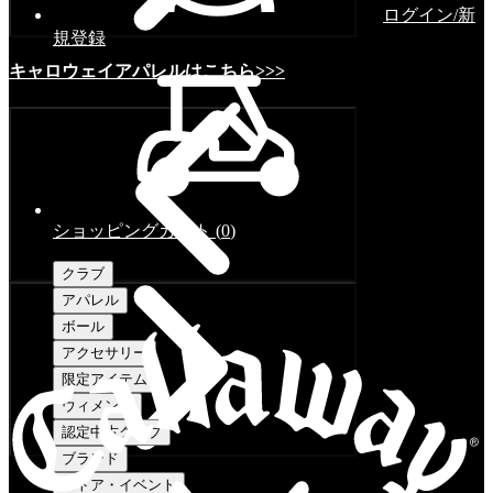
ログイン/新
規登録
キャロウェイアパレルはこちら>>>
ショッピングカート
(
0
)
クラブ
アパレル
ボール
アクセサリー
限定アイテム
ウィメンズ
認定中古クラブ
ブランド
ストア・イベント