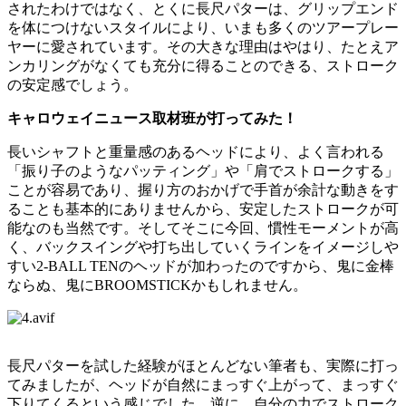
されたわけではなく、とくに長尺パターは、グリップエンド
を体につけないスタイルにより、いまも多くのツアープレー
ヤーに愛されています。その大きな理由はやはり、たとえア
ンカリングがなくても充分に得ることのできる、ストローク
の安定感でしょう。
キャロウェイニュース取材班が打ってみた！
長いシャフトと重量感のあるヘッドにより、よく言われる
「振り子のようなパッティング」や「肩でストロークする」
ことが容易であり、握り方のおかげで手首が余計な動きをす
ることも基本的にありませんから、安定したストロークが可
能なのも当然です。そしてそこに今回、慣性モーメントが高
く、バックスイングや打ち出していくラインをイメージしや
すい2-BALL TENのヘッドが加わったのですから、鬼に金棒
ならぬ、鬼にBROOMSTICKかもしれません。
長尺パターを試した経験がほとんどない筆者も、実際に打っ
てみましたが、ヘッドが自然にまっすぐ上がって、まっすぐ
下りてくるという感じでした。逆に、自分の力でストローク