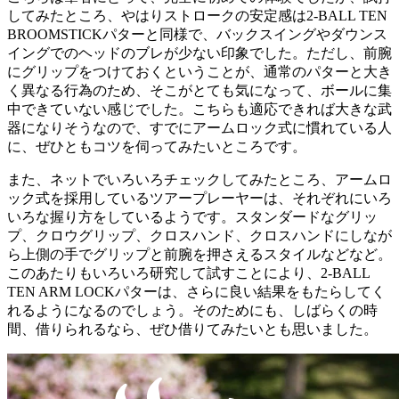
してみたところ、やはりストロークの安定感は2-BALL TEN
BROOMSTICKパターと同様で、バックスイングやダウンス
イングでのヘッドのブレが少ない印象でした。ただし、前腕
にグリップをつけておくということが、通常のパターと大き
く異なる行為のため、そこがとても気になって、ボールに集
中できていない感じでした。こちらも適応できれば大きな武
器になりそうなので、すでにアームロック式に慣れている人
に、ぜひともコツを伺ってみたいところです。
また、ネットでいろいろチェックしてみたところ、アームロ
ック式を採用しているツアープレーヤーは、それぞれにいろ
いろな握り方をしているようです。スタンダードなグリッ
プ、クロウグリップ、クロスハンド、クロスハンドにしなが
ら上側の手でグリップと前腕を押さえるスタイルなどなど。
このあたりもいろいろ研究して試すことにより、2-BALL
TEN ARM LOCKパターは、さらに良い結果をもたらしてく
れるようになるのでしょう。そのためにも、しばらくの時
間、借りられるなら、ぜひ借りてみたいとも思いました。