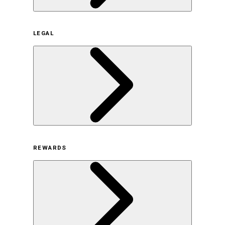
企業概要
LEGAL
サステナビリティの取り組み（日本）
サステナビリティの取り組み（米国/英語）
ヒストリー
採用情報
利用規約
REWARDS
オンラインストア利用規約
プライバシーポリシー
特定商取引法に基づく表示
古物営業法に基づく表示