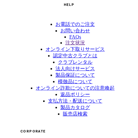
HELP
お電話でのご注文
お問い合わせ
FAQs
注文状況
オンライン下取りサービス
認定中古クラブとは
クラブレンタル
法人向けサービス
製品保証について
模倣品について
オンライン詐欺についての注意喚起
返品ポリシー
支払方法・配送について
製品カタログ
販売店検索
CORPORATE