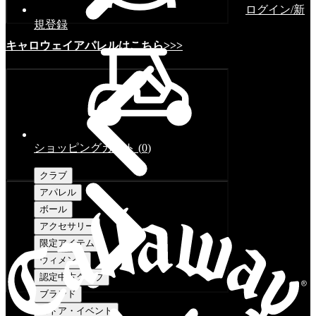
ログイン/新
規登録
キャロウェイアパレルはこちら>>>
ショッピングカート
(
0
)
クラブ
アパレル
ボール
アクセサリー
限定アイテム
ウィメンズ
認定中古クラブ
ブランド
ストア・イベント