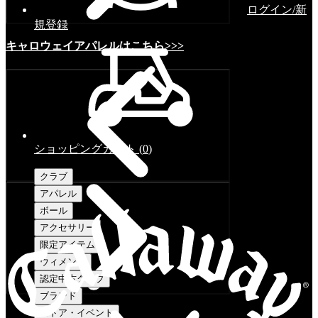
ログイン/新
規登録
キャロウェイアパレルはこちら>>>
ショッピングカート
(
0
)
クラブ
アパレル
ボール
アクセサリー
限定アイテム
ウィメンズ
認定中古クラブ
ブランド
ストア・イベント