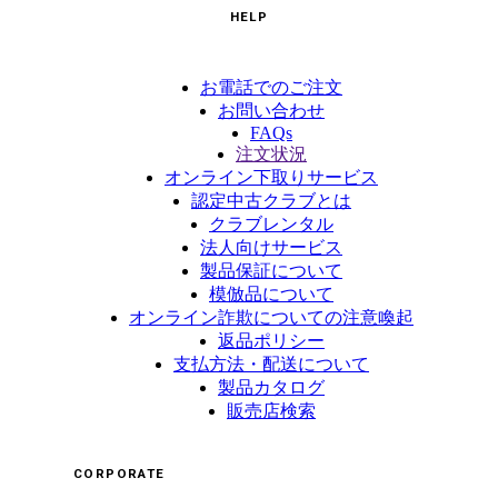
HELP
お電話でのご注文
お問い合わせ
FAQs
注文状況
オンライン下取りサービス
認定中古クラブとは
クラブレンタル
法人向けサービス
製品保証について
模倣品について
オンライン詐欺についての注意喚起
返品ポリシー
支払方法・配送について
製品カタログ
販売店検索
CORPORATE