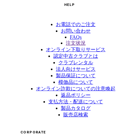
HELP
お電話でのご注文
お問い合わせ
FAQs
注文状況
オンライン下取りサービス
認定中古クラブとは
クラブレンタル
法人向けサービス
製品保証について
模倣品について
オンライン詐欺についての注意喚起
返品ポリシー
支払方法・配送について
製品カタログ
販売店検索
CORPORATE