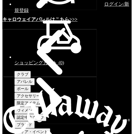
ログイン/新
規登録
キャロウェイアパレルはこちら>>>
ショッピングカート
(
0
)
クラブ
アパレル
ボール
アクセサリー
限定アイテム
ウィメンズ
認定中古クラブ
ブランド
ストア・イベント