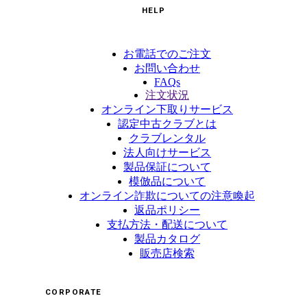
HELP
お電話でのご注文
お問い合わせ
FAQs
注文状況
オンライン下取りサービス
認定中古クラブとは
クラブレンタル
法人向けサービス
製品保証について
模倣品について
オンライン詐欺についての注意喚起
返品ポリシー
支払方法・配送について
製品カタログ
販売店検索
CORPORATE