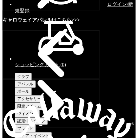
ログイン/新
規登録
キャロウェイアパレルはこちら>>>
ショッピングカート
(
0
)
クラブ
アパレル
ボール
アクセサリー
限定アイテム
ウィメンズ
認定中古クラブ
ブランド
ストア・イベント