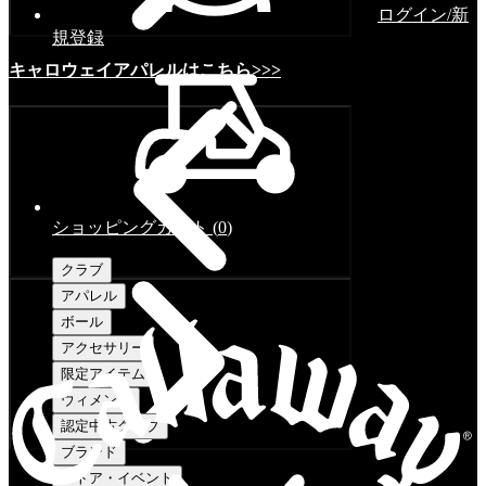
ログイン/新
規登録
キャロウェイアパレルはこちら>>>
ショッピングカート
(
0
)
クラブ
アパレル
ボール
アクセサリー
限定アイテム
ウィメンズ
認定中古クラブ
ブランド
ストア・イベント