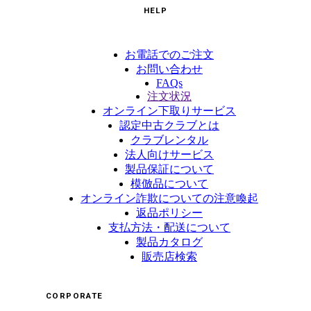
HELP
お電話でのご注文
お問い合わせ
FAQs
注文状況
オンライン下取りサービス
認定中古クラブとは
クラブレンタル
法人向けサービス
製品保証について
模倣品について
オンライン詐欺についての注意喚起
返品ポリシー
支払方法・配送について
製品カタログ
販売店検索
CORPORATE