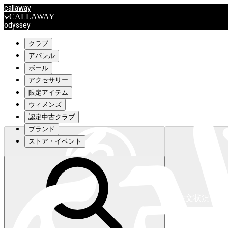
callaway
CALLAWAY
odyssey
ODYSSEY
travismathew
クラブ
アパレル
ボール
outlet
アクセサリー
OUTLET
限定アイテム
ウィメンズ
キャロウェイアパレルはこちら>>>
認定中古クラブ
ブランド
ストア・イベント
注文状況
キャロウェイアパレルはこちら>>>