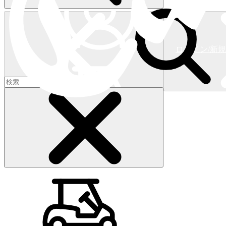
ログイン/新
ショッピングカート
(
0
)