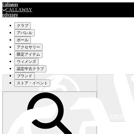
callaway
CALLAWAY
odyssey
ODYSSEY
travismathew
クラブ
アパレル
ボール
outlet
アクセサリー
OUTLET
限定アイテム
ウィメンズ
キャロウェイアパレルはこちら>>>
認定中古クラブ
ブランド
ストア・イベント
注文状況
キャロウェイアパレルはこちら>>>