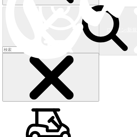
ログイン/新
ショッピングカート
(
0
)