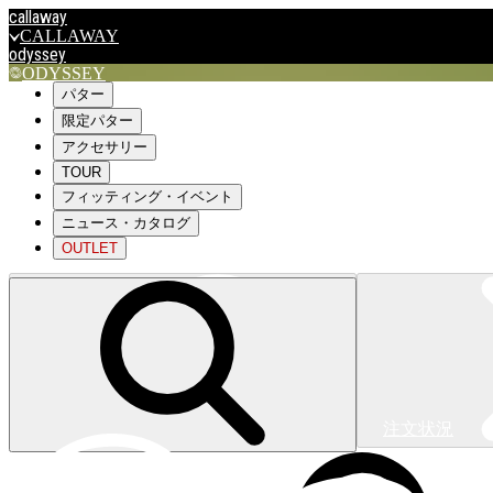
callaway
CALLAWAY
odyssey
ODYSSEY
travismathew
パター
限定パター
アクセサリー
outlet
TOUR
OUTLET
フィッティング・イベント
ニュース・カタログ
キャロウェイアパレルはこちら>>>
OUTLET
注文状況
キャロウェイアパレルはこちら>>>