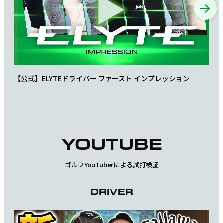
【公式】ELYTEドライバー ファースト インプレッション
【公
ョン
YOUTUBE
ゴルフYouTuberによる試打検証
DRIVER