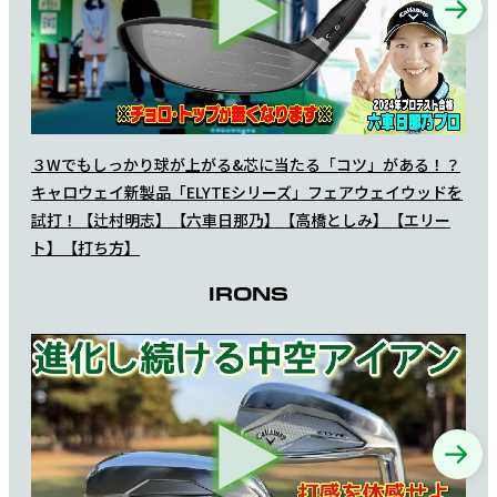
３Wでもしっかり球が上がる&芯に当たる「コツ」がある！？
プロ
キャロウェイ新製品「ELYTEシリーズ」フェアウェイウッドを
FW
試打！【辻村明志】【六車日那乃】【高橋としみ】【エリー
ト】【打ち方】
IRONS