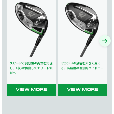
スピードと寛容性の
両立を実現
セカンドの
景色を大きく変え
し、
飛びは傑出したエリート領
る、
高精度の理想的ハイドロー
域へ
VIEW MORE
VIEW MORE