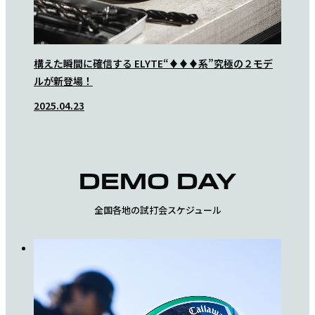
構えた瞬間に確信する ELYTE“♦♦♦系”究極の２モデ
とにか
ルが新登場！
三浦桃香
2025.04.23
2025.0
DEMO DAY
全国各地の試打会スケジュール