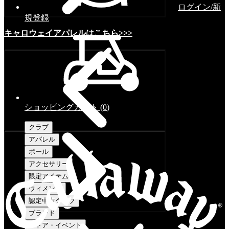
ログイン/新
規登録
キャロウェイアパレルはこちら>>>
ショッピングカート
(
0
)
クラブ
アパレル
ボール
アクセサリー
限定アイテム
ウィメンズ
認定中古クラブ
ブランド
ストア・イベント