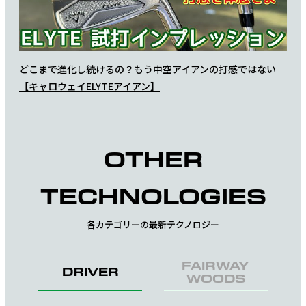
どこまで進化し続けるの？もう中空アイアンの打感ではない
キャ
【キャロウェイELYTEアイアン】
かの
OTHER
TECHNOLOGIES
各カテゴリーの最新テクノロジー
FAIRWAY
DRIVER
WOODS