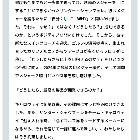
何度も今まであと一歩まで迫っては、念願のメジャーを手に
することができなかったザンダー・シャウフェレ。彼はメジ
ャーを獲るために「自分：
I
」に「
WH
Y
」と問いかけまし
た。それは「なぜ？」ではなく「どうしたら？」成功できる
のか、というポジティブな問いかけでした。そこから、彼は
新たなスイングコーチを迎え、ゴルフの練習拠点を、生まれ
育ったカリフォルニアからツアープロが多くいるフロリダに
移し、「どうしたらさらに上を目指せるのか？」をひとつづ
つ行動に変え、2024年に念願の初メジャー優勝、そして年間
でメジャー２勝目という偉業を成し遂げました。
「どうしたら、最高の製品が開発できるのか？」
キャロウェイは創業以来、その課題にずっと挑み続けてきま
した。また、ザンダー・シャウフェレをチーム・キャロウェ
イに迎え入れる時、「必ずゴルフ界をリードするメーカーに
なるから、それを信じて一緒に進んでほしい」、わたしたち
はそう約束しました。