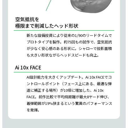
空気抵抗を
極限まで削減したヘッド形状
新たな設備投資により従来の1/90のリードタイムで
プロトタイプを製作。約75回もの試作で、空気抵抗
が少なく安心感のある形状に。シャローで投影面積
も大きい形状ながらヘッドスピードも向上。
Ai 10x FACE
AI設計能力を大きくアップデート。Ai 10x FACEでコ
ントロールポイント（フェース上にある、最適な弾
道に補正する場所）が10倍に増加した、Ai 10x
FACE。前作比較で平均飛距離が最大8ヤード伸び、
着弾範囲が19%狭まるという驚異のパフォーマンス
を発揮。