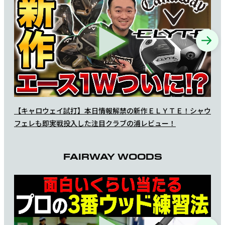
【キャロウェイ試打】本日情報解禁の新作ＥＬＹＴＥ！シャウ
EL
フェレも即実戦投入した注目クラブの浦レビュー！
FAIRWAY WOODS