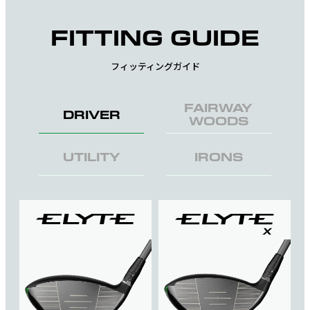
FITTING GUIDE
フィッティングガイド
FAIRWAY
DRIVER
WOODS
UTILITY
IRONS